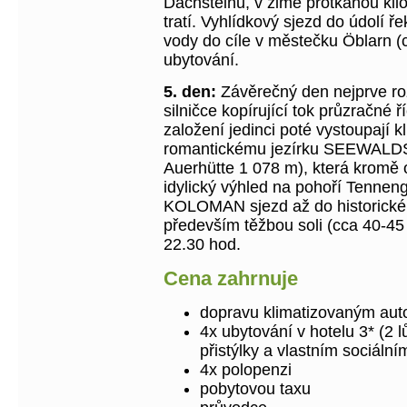
Dachsteinu, v zimě protkanou kil
tratí. Vyhlídkový sjezd do údolí 
vody do cíle v městečku Öblarn (
ubytování.
5. den:
Závěrečný den nejprve ro
silničce kopírující tok průzračné 
založení jedinci poté vystoupají k
romantickému jezírku SEEWALDSE
Auerhütte 1 078 m), která kromě 
idylický výhled na pohoří Tenne
KOLOMAN sjezd až do historick
především těžbou soli (cca 40-45
22.30 hod.
Cena zahrnuje
dopravu klimatizovaným aut
4x ubytování v hotelu 3* (2 
přistýlky a vlastním sociáln
4x polopenzi
pobytovou taxu