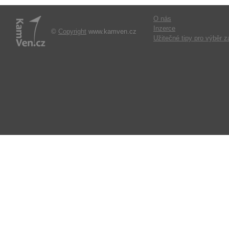
O nás
Inzerce
©
Copyright
www.kamven.cz
Užitečné tipy pro výběr z