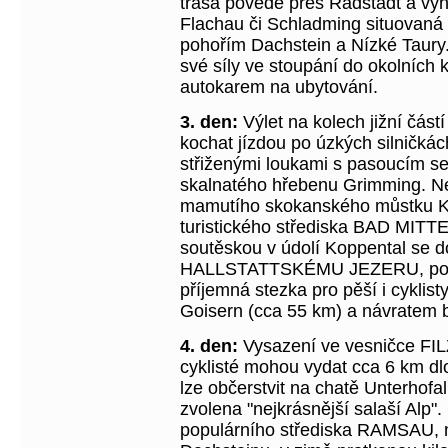
trasa povede přes Radstadt a vyh
Flachau či Schladming situovaná 
pohořím Dachstein a Nízké Taury.
své síly ve stoupání do okolních 
autokarem na ubytování.
3. den:
Výlet na kolech jižní čás
kochat jízdou po úzkých silničká
střiženými loukami s pasoucím se
skalnatého hřebenu Grimming. Ne
mamutího skokanského můstku Ku
turistického střediska BAD MIT
soutěskou v údolí Koppental se 
HALLSTATTSKÉMU JEZERU, po j
příjemná stezka pro pěší i cyklis
Goisern (cca 55 km) a návratem 
4. den:
Vysazení ve vesničce FI
cyklisté mohou vydat cca 6 km d
lze občerstvit na chatě Unterhofa
zvolena "nejkrásnější salaší Alp". 
populárního střediska RAMSAU, ná