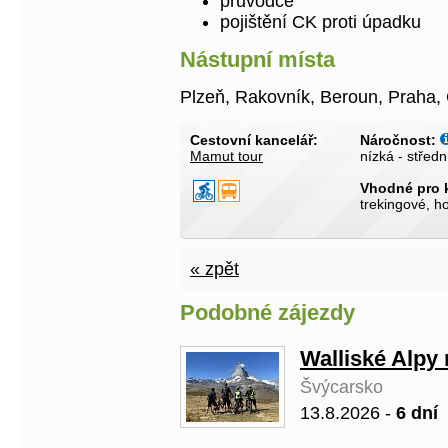
průvodce
pojištění CK proti úpadku
Nástupní místa
Plzeň, Rakovník, Beroun, Praha,
Cestovní kancelář:
Náročnost:
Mamut tour
nízká - středn
Vhodné pro 
trekingové, h
« zpět
Podobné zájezdy
Walliské Alpy 
Švýcarsko
13.8.2026 -
6 dní