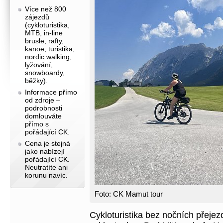
Více než 800
zájezdů
(cykloturistika,
MTB, in-line
brusle, rafty,
kanoe, turistika,
nordic walking,
lyžování,
snowboardy,
běžky).
Informace přímo
od zdroje –
podrobnosti
domlouváte
přímo s
pořádající CK.
Cena je stejná
jako nabízejí
pořádající CK.
Neutratíte ani
korunu navíc.
Foto: CK Mamut tour
Cykloturistika bez nočních přeje