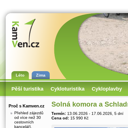
Léto
Zima
Pěší turistika
Cykloturistika
Cykloplavby
Solná komora a Schlad
Proč s Kamven.cz
Přehled zájezdů
Termín:
13.06.2026 - 17.06.2026, 5 dní
od více než 30
Cena od:
15 990 Kč
cestovních
kanceláří.