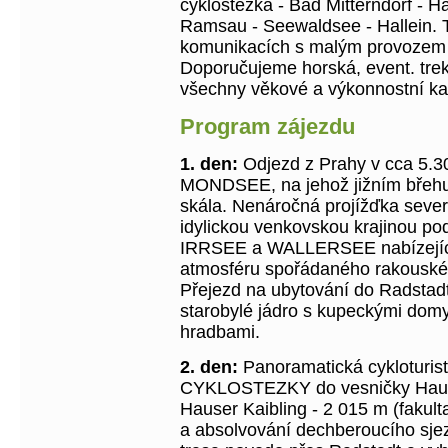
cyklostezka - Bad Mitterndorf - Ha
Ramsau - Seewaldsee - Hallein. 
komunikacích s malým provozem 
Doporučujeme horská, event. trek
všechny věkové a výkonnostní kat
Program zájezdu
1. den:
Odjezd z Prahy v cca 5.30
MONDSEE, na jehož jižním břehu 
skála. Nenáročná projížďka severn
idylickou venkovskou krajinou p
IRRSEE a WALLERSEE nabízející k
atmosféru spořádaného rakouské
Přejezd na ubytování do Radstad
starobylé jádro s kupeckými dom
hradbami.
2. den:
Panoramatická cykloturi
CYKLOSTEZKY do vesničky Haus
Hauser Kaibling - 2 015 m (fakult
a absolvování dechberoucího sjez