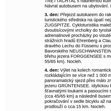
TRETTACHTAL s nádhernou kuliso
Návrat autobusem na ubytování. 
3. den:
Přejezd autokarem do r
turistického střediska na úpatí n
ZUGSPITZE. Cykloturistika mal
dvoutisícovými vrcholky do tyro
adrenalinové procházky po visuté 
strážních hradů Ehrenberg a Cla
dravého Lechu do Füssenu s pros
Bavorského NEUSCHWANSTEINEM
břehu jezera FORGGENSEE s možn
55/65 km). Nocleh.
4. den:
Výlet na kolech romant
rozkládajícím se více než 1 000 
panoramatický sjezd přes málo zn
jezeru GRÜNTENSEE. Idylickou kr
šťavnatými loukami a pasoucími 
(cca 45/65 km) a následně busem 
pokračování v sedle bicyklu až na
prodlouží o cca 15 km. Nocleh.