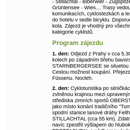
- Stillachtal - Biberwier - Zugspi
Grüntensee - Wies… Trasy vedou
komunikacích, cyklostezkách a le
do hotelu v sedle bicyklu. Dopor
kola. Zájezd je vhodný pro všech
kategorie cyklistů.
Program zájezdu
1. den:
Odjezd z Prahy v cca 5.30
kolech po západním břehu bavor
STARNBERGERSEE se siluetou Al
Cestou možnost koupání. Přejezd
Füssenu. Nocleh.
2. den:
Cykloturistika po silničká
zvlněnou krajinou mezi upravený
střediska zimních sportů OBE
jako místo konání tradičního "Tur
spodní stanice lanové dráhy Fellh
STILLACHTAL (cca 55 km). Zdatně
navíc zpestřit výšlapem do hlubo