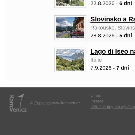
22.8.2026 -
6 dní
Slovinsko a R
Rakousko, Slovin
28.8.2026 -
5 dní
Lago di Iseo n
Itálie
7.9.2026 -
7 dní
O nás
Inzerce
©
Copyright
www.kamven.cz
Užitečné tipy pro výběr z