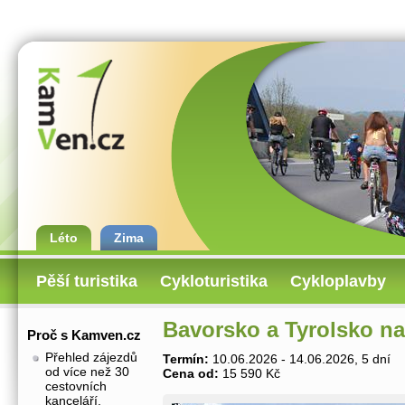
Léto
Zima
Pěší turistika
Cykloturistika
Cykloplavby
Bavorsko a Tyrolsko na
Proč s Kamven.cz
Přehled zájezdů
Termín:
10.06.2026 - 14.06.2026, 5 dní
od více než 30
Cena od:
15 590 Kč
cestovních
kanceláří.