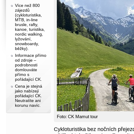
Více než 800
zájezdů
(cykloturistika,
MTB, in-line
brusle, rafty,
kanoe, turistika,
nordic walking,
lyžování,
snowboardy,
běžky).
Informace přímo
od zdroje –
podrobnosti
domlouváte
přímo s
pořádající CK.
Cena je stejná
jako nabízejí
pořádající CK.
Neutratíte ani
korunu navíc.
Foto: CK Mamut tour
Cykloturistika bez nočních přejez