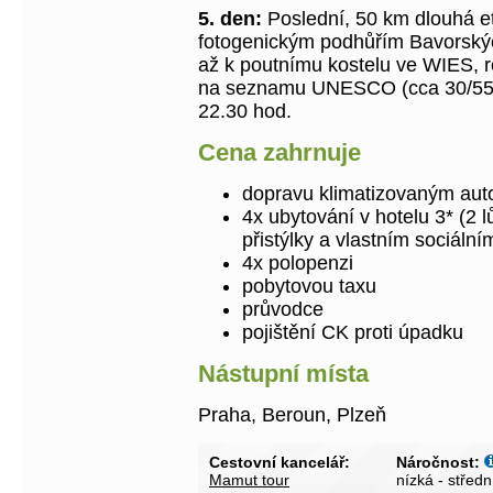
5. den:
Poslední, 50 km dlouhá e
fotogenickým podhůřím Bavorskýc
až k poutnímu kostelu ve WIES,
na seznamu UNESCO (cca 30/55 k
22.30 hod.
Cena zahrnuje
dopravu klimatizovaným aut
4x ubytování v hotelu 3* (2 
přistýlky a vlastním sociáln
4x polopenzi
pobytovou taxu
průvodce
pojištění CK proti úpadku
Nástupní místa
Praha, Beroun, Plzeň
Cestovní kancelář:
Náročnost:
Mamut tour
nízká - středn