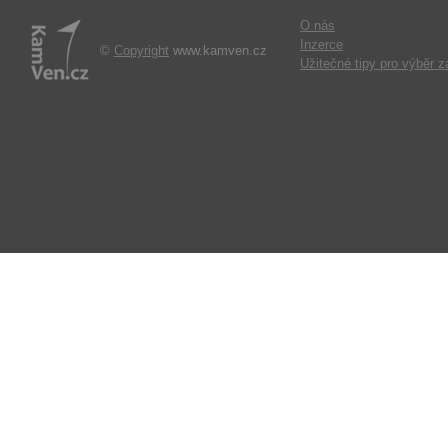
O nás
Inzerce
©
Copyright
www.kamven.cz
Užitečné tipy pro výběr z