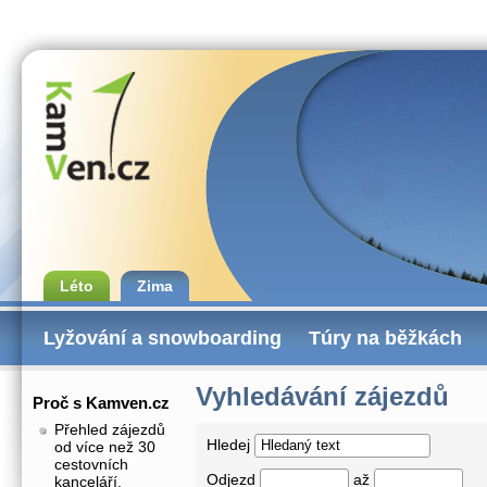
Léto
Zima
Lyžování a snowboarding
Túry na běžkách
Vyhledávání zájezdů
Proč s Kamven.cz
Přehled zájezdů
Hledej
od více než 30
cestovních
Odjezd
až
kanceláří.