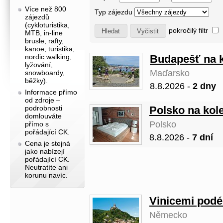
Více než 800
Typ zájezdu
zájezdů
(cykloturistika,
pokročilý filtr
MTB, in-line
brusle, rafty,
kanoe, turistika,
Budapešť na 
nordic walking,
lyžování,
Maďarsko
snowboardy,
běžky).
8.8.2026 -
2 dny
Informace přímo
od zdroje –
Polsko na kol
podrobnosti
domlouváte
Polsko
přímo s
pořádající CK.
8.8.2026 -
7 dní
Cena je stejná
jako nabízejí
pořádající CK.
Neutratíte ani
korunu navíc.
Vinicemi podé
Německo