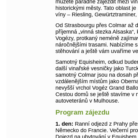
můžete parádně zajezdit mezi vin
historickými městy. Tato oblast je
víny – Riesling, Gewürtztraminer,
Od Strasbourgu přes Colmar až 
příjemná „vinná stezka Alsaska“, 
Vogézy, protkaný neméně zajíma
náročnějšími trasami. Nabízíme s
stěhování a ještě vám uvaříme več
Samotný Equisheim, odkud budem
další vinařské vesničky jako Turc
samotný Colmar jsou na dosah př
vzdálenějším místům jako Oberna
nevyšší vrchol Vogéz Grand Ball
Cestou domů se ještě stavíme v
autoveteránů v Mulhouse.
Program zájezdu
1. den:
Ranní odjezd z Prahy pře
Německo do Francie. Večerní p
Dojezd na ubytování v Equishem 