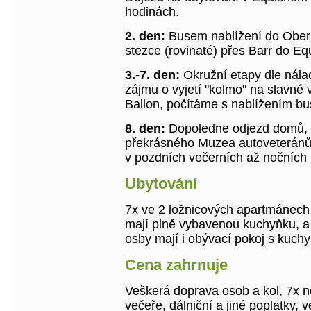
hodinách.
2. den:
Busem nablížení do Obern
stezce (rovinaté) přes Barr do E
3.-7. den:
Okružní etapy dle nálad
zájmu o vyjetí "kolmo" na slavné v
Ballon, počítáme s nablížením b
8. den:
Dopoledne odjezd domů, 
překrásného Muzea autoveteránů 
v pozdních večerních až nočních
Ubytování
7x ve 2 ložnicových apartmánech
mají plně vybavenou kuchyňku, a 
osby mají i obývací pokoj s kuchy
Cena zahrnuje
Veškerá doprava osob a kol, 7x 
večeře, dálniční a jiné poplatky, 