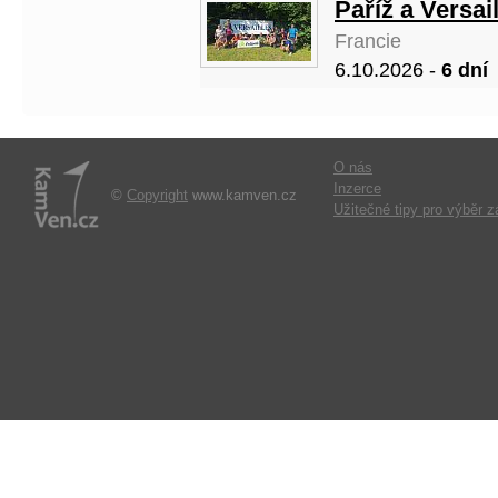
Paříž a Versai
Francie
6.10.2026 -
6 dní
O nás
Inzerce
©
Copyright
www.kamven.cz
Užitečné tipy pro výběr z