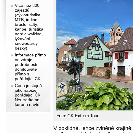
Více než 800
zájezdů
(cykloturistika,
MTB, in-line
brusle, rafty,
kanoe, turistika,
nordic walking,
lyžování,
snowboardy,
běžky).
Informace přímo
od zdroje –
podrobnosti
domlouváte
přímo s
pořádající CK.
Cena je stejná
jako nabízejí
pořádající CK.
Neutratíte ani
korunu navíc.
Foto: CK Extrem Tour
V poklidné, lehce zvlněné krajin