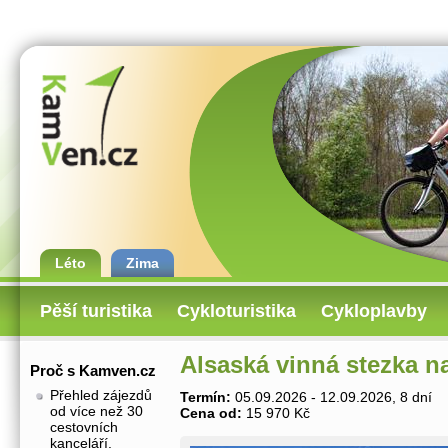
Léto
Zima
Pěší turistika
Cykloturistika
Cykloplavby
Alsaská vinná stezka n
Proč s Kamven.cz
Přehled zájezdů
Termín:
05.09.2026 - 12.09.2026, 8 dní
od více než 30
Cena od:
15 970 Kč
cestovních
kanceláří.