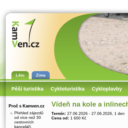
Léto
Zima
Pěší turistika
Cykloturistika
Cykloplavby
Vídeň na kole a inlinec
Proč s Kamven.cz
Přehled zájezdů
Termín:
27.06.2026 - 27.06.2026, 1 den
od více než 30
Cena od:
1 600 Kč
cestovních
kanceláří.