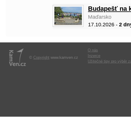
Budapešť na 
Maďarsko
17.10.2026 -
2 dn
O nás
Inzerce
©
Copyright
www.kamven.cz
Užitečné tipy pro výběr z