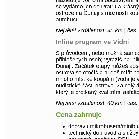
Následuje volno na občerstvení a
se vydáme jen do Pratru a krásn
ostrově na Dunaji s možností kou
autobusu.
Největší vzdálenost: 45 km | čas:
Inline program ve Vídni
S průvodcem, nebo možná samost
přihlášených osob) vyrazíš na inli
Dunaji. Začátek etapy můžeš abso
ostrova se otočíš a budeš mířit na 
mnoho míst ke koupání (voda je v
nudistické části ostrova. Za celý d
který je protkaný kvalitními asfal
Největší vzdálenost: 40 km | čas:
Cena zahrnuje
dopravu mikrobusem/minib
technický doprovod a služb