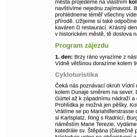
města projedeme na vlastním
kol
navštívíme nejednu zajímavost. 
prohlédneme téměř všechny vídeň
přírodě. Užijeme si také odpočin
kaváren či restaurací. Krásný de
v historickém městě, tě doslova na
Program zájezdu
1. den:
Brzy ráno vyrazíme z nás
Vídně většinou dorazíme kolem 9
Cykloturistika
Čeká nás poznávací okruh Vídní 
kolem Dunaje směrem na sever. D
Gürtel až k západnímu nádraží a
Prohlídka je možná jen pěšky. Kol
Vrátíme se po Mariahilferstrasse
si Karlsplatz, Ring s Radnicí, B
náměstím Marie Terezie. Vydáme 
katedrále sv. Štěpána (částečně 