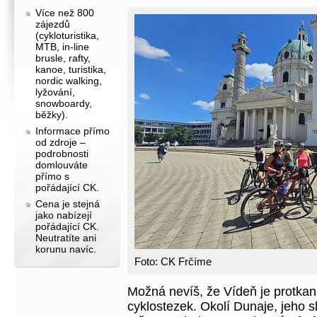
Více než 800
zájezdů
(cykloturistika,
MTB, in-line
brusle, rafty,
kanoe, turistika,
nordic walking,
lyžování,
snowboardy,
běžky).
Informace přímo
od zdroje –
podrobnosti
domlouváte
přímo s
pořádající CK.
Cena je stejná
jako nabízejí
pořádající CK.
Neutratíte ani
korunu navíc.
Foto: CK Frčíme
Možná nevíš, že Vídeň je protkaná
cyklostezek. Okolí Dunaje, jeho 