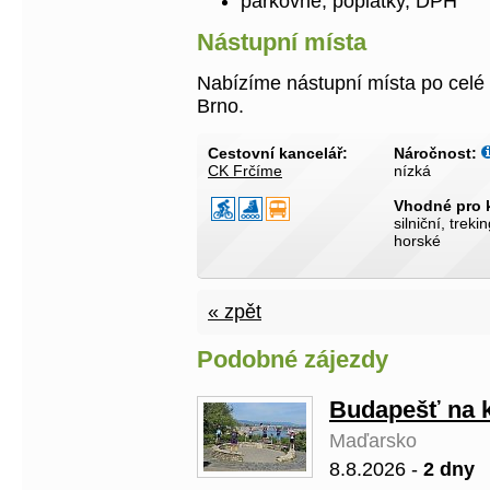
parkovné, poplatky, DPH
Nástupní místa
Nabízíme nástupní místa po celé
Brno.
Cestovní kancelář:
Náročnost:
CK Frčíme
nízká
Vhodné pro 
silniční, treki
horské
« zpět
Podobné zájezdy
Budapešť na 
Maďarsko
8.8.2026 -
2 dny