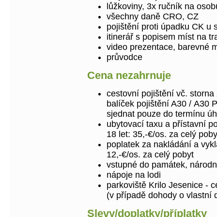
lůžkoviny, 3x ručník na osob
všechny daně CRO, CZ
pojištění proti úpadku CK u
itinerář s popisem míst na tr
video prezentace, barevné 
průvodce
Cena nezahrnuje
cestovní pojištění vč. storn
balíček pojištění A30 / A30 
sjednat pouze do termínu úhr
ubytovací taxu a přístavní po
18 let: 35,-€/os. za celý poby
poplatek za nakládání a vykl
12,-€/os. za celý pobyt
vstupné do památek, národní
nápoje na lodi
parkoviště Krilo Jesenice - 
(v případě dohody o vlastní 
Slevy/doplatky/příplatky