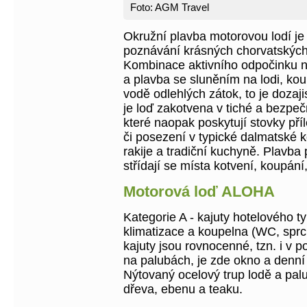
Foto: AGM Travel
Okružní plavba motorovou lodí je j
poznávání krásných chorvatských 
Kombinace aktivního odpočinku na
a plavba se sluněním na lodi, ko
vodě odlehlých zátok, to je dozaj
je loď zakotvena v tiché a bezpe
které naopak poskytují stovky příl
či posezení v typické dalmatské 
rakije a tradiční kuchyně. Plavba
střídají se místa kotvení, koupání
Motorová loď ALOHA
Kategorie A - kajuty hotelového ty
klimatizace a koupelna (WC, spr
kajuty jsou rovnocenné, tzn. i v p
na palubách, je zde okno a denní 
Nýtovaný ocelový trup lodě a pa
dřeva, ebenu a teaku.