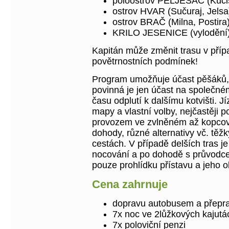
poloostrov PELJEŠAC (Kuči
ostrov HVAR (Sučuraj, Jelsa
ostrov BRAČ (Milna, Postira
KRILO JESENICE (vylodění
Kapitán může změnit trasu v příp
povětrnostních podmínek!
Program umožňuje účast pěšáků, sl
povinná je jen účast na společné
času odplutí k dalšímu kotvišti. J
mapy a vlastní volby, nejčastěji 
provozem ve zvlněném až kopcovit
dohody, různé alternativy vč. těž
cestách. V případě delších tras j
nocování a po dohodě s průvodcem
pouze prohlídku přístavu a jeho ok
Cena zahrnuje
dopravu autobusem a přepra
7x noc ve 2lůžkových kajutá
7x poloviční penzi