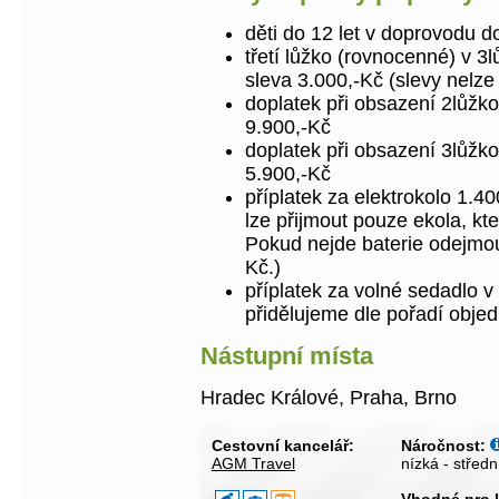
děti do 12 let v doprovodu 
třetí lůžko (rovnocenné) v 3
sleva 3.000,-Kč (slevy nelze 
doplatek při obsazení 2lůžk
9.900,-Kč
doplatek při obsazení 3lůž
5.900,-Kč
příplatek za elektrokolo 1.4
lze přijmout pouze ekola, kte
Pokud nejde baterie odejmout
Kč.)
příplatek za volné sedadlo 
přidělujeme dle pořadí obje
Nástupní místa
Hradec Králové, Praha, Brno
Cestovní kancelář:
Náročnost:
AGM Travel
nízká - středn