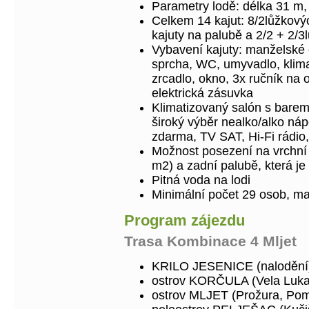
Parametry lodě: délka 31 m,
Celkem 14 kajut: 8/2lůžkovýc
kajuty na palubě a 2/2 + 2/3
Vybavení kajuty: manželské 
sprcha, WC, umyvadlo, klimat
zrcadlo, okno, 3x ručník na 
elektrická zásuvka
Klimatizovaný salón s bar
široký výběr nealko/alko náp
zdarma, TV SAT, Hi-Fi rádio
Možnost posezení na vrchní 
m2) a zadní palubě, která je k
Pitná voda na lodi
Minimální počet 29 osob, ma
Program zájezdu
Trasa Kombinace 4 Mljet
KRILO JESENICE (nalodění
ostrov KORČULA (Vela Luka
ostrov MLJET (Prožura, Po