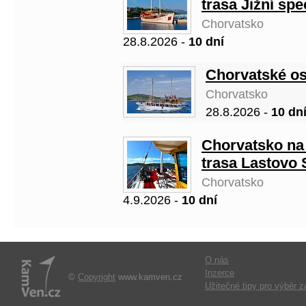
trasa Jižní spe
Chorvatsko
28.8.2026 -
10 dní
Chorvatské os
Chorvatsko
28.8.2026 -
10 dn
Chorvatsko na 
trasa Lastovo 
Chorvatsko
4.9.2026 -
10 dní
O nás
Inzerce
©
Copyright
www.kamven.cz
Užitečné tipy pro výběr z