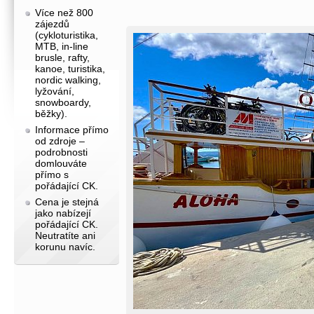
Více než 800
zájezdů
(cykloturistika,
MTB, in-line
brusle, rafty,
kanoe, turistika,
nordic walking,
lyžování,
snowboardy,
běžky).
Informace přímo
od zdroje –
podrobnosti
domlouváte
přímo s
pořádající CK.
Cena je stejná
jako nabízejí
pořádající CK.
Neutratíte ani
korunu navíc.