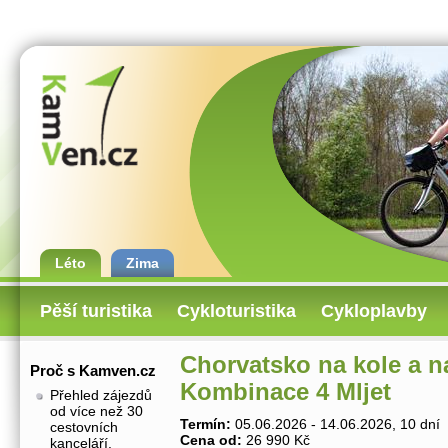
Léto
Zima
Pěší turistika
Cykloturistika
Cykloplavby
Chorvatsko na kole a na
Proč s Kamven.cz
Kombinace 4 Mljet
Přehled zájezdů
od více než 30
Termín:
05.06.2026 - 14.06.2026, 10 dní
cestovních
Cena od:
26 990 Kč
kanceláří.