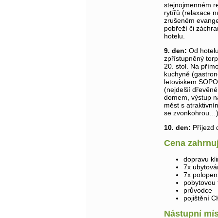
stejnojmenném re
rytířů (relaxace
zrušeném evangel
pobřeží či záchr
hotelu.
9. den:
Od hotelu
zpřístupněný tor
20. stol. Na pří
kuchyně (gastron
letoviskem SOPO
(nejdelší dřevěn
domem, výstup n
měst s atraktivní
se zvonkohrou…).
10. den:
Příjezd 
Cena zahrnu
dopravu kl
7x ubytován
7x polopen
pobytovou 
průvodce
pojištění C
Nástupní mís