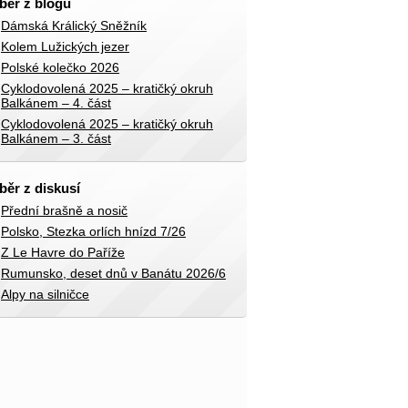
běr z blogů
Dámská Králický Sněžník
Kolem Lužických jezer
Polské kolečko 2026
Cyklodovolená 2025 – kratičký okruh
Balkánem – 4. část
Cyklodovolená 2025 – kratičký okruh
Balkánem – 3. část
běr z diskusí
Přední brašně a nosič
Polsko, Stezka orlích hnízd 7/26
Z Le Havre do Paříže
Rumunsko, deset dnů v Banátu 2026/6
Alpy na silničce