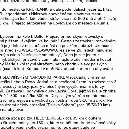
ření dojezd až do místa ubytování (cca 70 km). Nocleh.
 do městečka KRUKLANKI a dále podél dalších jezer až k tzv.
 legendárnímu Hitlerovu opevněnému hlavnímu stanu
d hustých lesů, kde vůdce strávil více než 800 dnů a přežil svůj
65 km). Přejezd autokarem na ubytování do městečka Rumia
ytování na kole k Baltu. Průjezd přímořskými letovisky s
mi plážemi lákajícími ke koupání. Cestou zastávka v rozkošném
é je jedním z nejstarších měst na polském pobřeží. Ukončení
ním středisku WLADYSLAWOWO, jež se ve 20. letech minulého
íbeným cílem "varšavské smetánky", Dnes je zde jeden z
rybářských přístavů v zemi, ale najdete zde i moderní kostel
y Marie s krásnými vitrážemi nebo chodník slávy polských
d (cca 45 km). Koupání v moři Návrat autokarem na ubytování.
et SLOVIŇSKÝM NÁRODNÍM PARKEM rozkládajícím se na
tečky Leba a Rowy. Jedná se o nevšední území o rozloze cca 3
rovicovými lesy, jezery a písečnými vyvýšeninami s torzy
. Zastávka u pohyblivé duny Lacka Góra, jejíž výška je zhruba
ižně 1 300 m a šířka 500 m. Díky silným větrům se tato masa
ozvolně přesýpá na východ rychlostí zhruba 3-10 m za rok. Ne
o území někdy přezdívá "Polská Sahara" (cca 35/50/70 km).
 na ubytování.
ická jízda po tzv. HELSKÉ KOSE - cca 35 km dlouhém
 širokém místy jen 150 m, který se během druhé světové války
tegického vojenského významu. Konec etapy bude ve