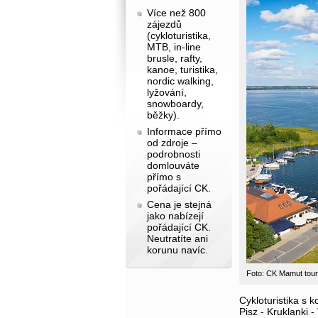
Více než 800
zájezdů
(cykloturistika,
MTB, in-line
brusle, rafty,
kanoe, turistika,
nordic walking,
lyžování,
snowboardy,
běžky).
Informace přímo
od zdroje –
podrobnosti
domlouváte
přímo s
pořádající CK.
Cena je stejná
jako nabízejí
pořádající CK.
Neutratíte ani
korunu navíc.
Foto: CK Mamut tour
Cykloturistika s 
Pisz - Kruklanki 