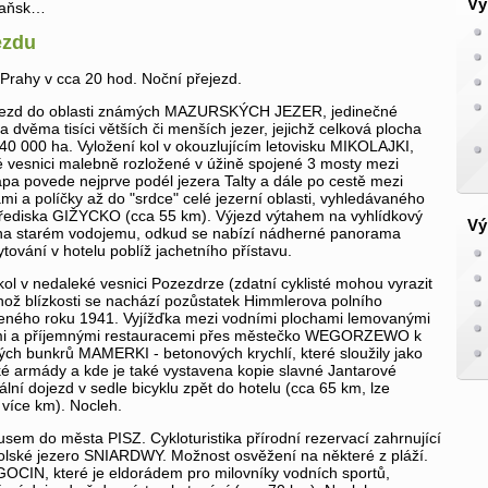
Vý
daňsk…
ezdu
Prahy v cca 20 hod. Noční přejezd.
jezd do oblasti známých MAZURSKÝCH JEZER, jedinečné
a dvěma tisíci větších či menších jezer, jejichž celková plocha
40 000 ha. Vyložení kol v okouzlujícím letovisku MIKOLAJKI,
 vesnici malebně rozložené v úžině spojené 3 mosty mezi
pa povede nejprve podél jezera Talty a dále po cestě mezi
i a políčky až do "srdce" celé jezerní oblasti, vyhledávaného
řediska GIŽYCKO (cca 55 km). Výjezd výtahem na vyhlídkový
Vý
na starém vodojemu, odkud se nabízí nádherné panorama
ytování v hotelu poblíž jachetního přístavu.
kol v nedaleké vesnici Pozezdrze (zdatní cyklisté mohou vyrazit
jehož blízkosti se nachází pozůstatek Himmlerova polního
nčeného roku 1941. Vyjížďka mezi vodními plochami lemovanými
mi a příjemnými restauracemi přes městečko WEGORZEWO k
ých bunkrů MAMERKI - betonových krychlí, které sloužily jako
ké armády a kde je také vystavena kopie slavné Jantarové
ální dojezd v sedle bicyklu zpět do hotelu (cca 65 km, lze
i více km). Nocleh.
sem do města PISZ. Cykloturistika přírodní rezervací zahrnující
polské jezero SNIARDWY. Možnost osvěžení na některé z pláží.
GOCIN, které je eldorádem pro milovníky vodních sportů,