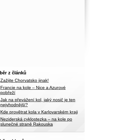
běr z článků
Zažijte Chorvatsko jinak!
Francie na kole – Nice a Azurové
pobřeží
Jak na převážení kol, jaký nosič je ten
nejvhodnější?
Kde provětrat kola v Karlovarském kraji
Neziderská cyklostezka – na kole po
slunečné straně Rakouska