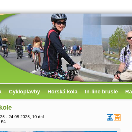
a
Cykloplavby
Horská kola
In-line brusle
Ra
kole
25 - 24.08.2025, 10 dní
 Kč