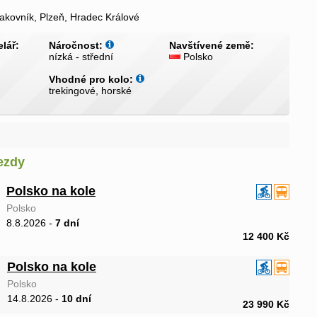
akovník, Plzeň, Hradec Králové
lář:
Náročnost:
Navštívené země:
nízká - střední
Polsko
Vhodné pro kolo:
trekingové, horské
ezdy
Polsko na kole
Polsko
8.8.2026 -
7 dní
12 400 Kč
Polsko na kole
Polsko
14.8.2026 -
10 dní
23 990 Kč