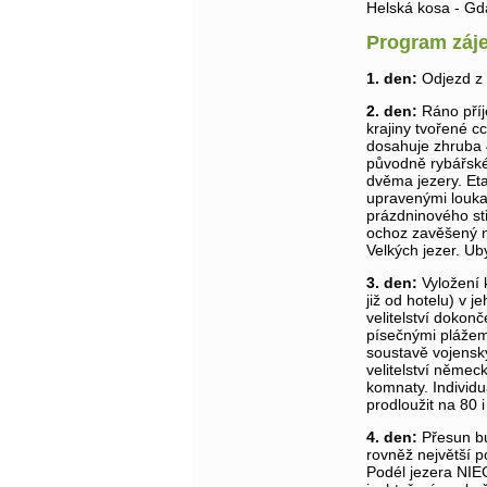
Helská kosa - G
Program záj
1. den:
Odjezd z 
2. den:
Ráno pří
krajiny tvořené cc
dosahuje zhruba 
původně rybářské
dvěma jezery. Eta
upravenými loukam
prázdninového st
ochoz zavěšený 
Velkých jezer. Ub
3. den:
Vyložení 
již od hotelu) v 
velitelství doko
písečnými pláže
soustavě vojensk
velitelství němec
komnaty. Individu
prodloužit na 80 
4. den:
Přesun bu
rovněž největší 
Podél jezera NIE