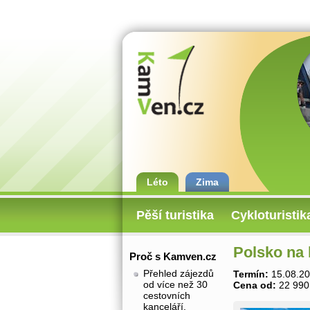
Léto
Zima
Pěší turistika
Cykloturistik
Polsko na 
Proč s Kamven.cz
Přehled zájezdů
Termín:
15.08.20
od více než 30
Cena od:
22 990
cestovních
kanceláří.