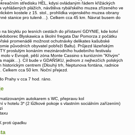
kreačním středisku HEL, kdysi ovládaným řádem křižáckých
 na vyhlášených plážích, návštěva rybářského muzea zřízeného ve
ickém kostele z 15. stol., prohlídka vojenského muzea obrany
anné stanice pro tuleně…). Celkem cca 45 km. Návrat busem do
 na bicyklu po lesních cestách do přístavní GDYNIE, kde kotví
pédoborec Blyskawica a školní fregata Dar Pomorza z počátku
mořské promenádě možnost ochutnávky delikates kašubské
omie původních obyvatel pobřeží Baltu). Průjezd lázeňským
TY proslulým konáním mezinárodního hudebního festivalu
é molo v Evropě, pěší zóna Monte Cassino s kuriózním "Křivým"
a maják…). Cíl bude v GDAŇSKU, jednom z nejhezčích polských
m historickým centrem (Dlouhý trh, Neptunova fontána, radnice
 Celkem cca 50 km. Noční přejezd.
do Prahy v cca 7 hod. ráno.
je
imatizovaným autokarem s WC, přepravu kol
í v hotelu 3* (2 lůžkové pokoje s vlastním sociálním zařízením)
zi
taxu
K proti úpadku
ta