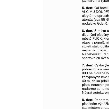
jachtaření a ryba
5. den:
Od hotelu
VLČÍMU DOUPĚTI,
ukrytému uprostře
atentát (cca 55-
nedaleko Gdyně.
6. den:
Z místa ub
dlouhými písečný
městě PUCK, kter
etapy v populár
století stalo obl
nejvýznamnějších 
Nanebevzetí Pann
sportovních hvěz
7. den:
Cyklovýl
pobřeží mezi měs
000 ha tvořené bo
zasypaných kmenů
40 m, délka přibl
písku neustále p
nadarmo se tomut
Návrat autokarem
8. den:
Panoramat
písečném výběžku
stal místem stra