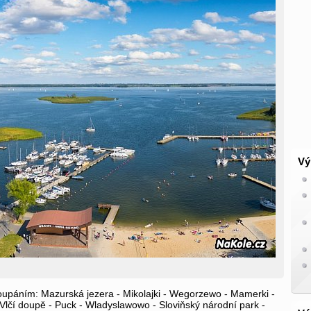
Vý
koupáním: Mazurská jezera - Mikolajki - Wegorzewo - Mamerki -
- Vlčí doupě - Puck - Wladyslawowo - Sloviňský národní park -