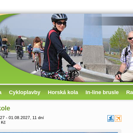
a
Cykloplavby
Horská kola
In-line brusle
Ra
kole
27 - 01.08.2027, 11 dní
 Kč