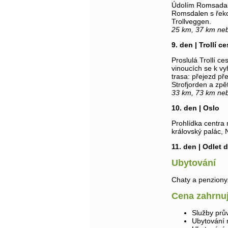
Údolím Romsadal
Romsdalen s řeko
Trollveggen.
25 km, 37 km ne
9. den | Trollí ce
Proslulá Trollí ce
vinoucích se k vy
trasa: přejezd př
Strofjorden a zpět
33 km, 73 km ne
10. den | Oslo
Prohlídka centra
královský palác,
11. den | Odlet 
Ubytování
Chaty a penziony.
Cena zahrnu
Služby prů
Ubytování 