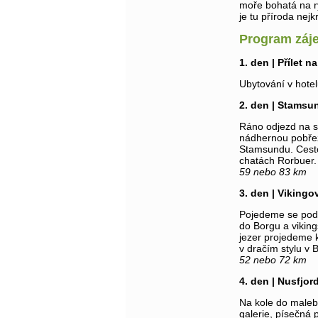
moře bohatá na r
je tu příroda nejk
Program záj
1. den | Přílet n
Ubytování v hote
2. den | Stamsu
Ráno odjezd na 
nádhernou pobřež
Stamsundu. Cesto
chatách Rorbuer.
59 nebo 83 km
3. den | Vikingo
Pojedeme se podív
do Borgu a viking
jezer projedeme 
v dračím stylu v 
52 nebo 72 km
4. den | Nusfjor
Na kole do maleb
galerie, písečná