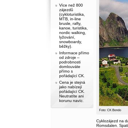
Více než 800
zájezdů
(cykloturistika,
MTB, in-line
brusle, rafty,
kanoe, turistika,
nordic walking,
lyžování,
snowboardy,
běžky).
Informace přímo
od zdroje –
podrobnosti
domlouváte
přímo s
pořádající CK.
Cena je stejná
jako nabízejí
pořádající CK.
Neutratíte ani
korunu navíc.
Foto: CK Bondo
Cyklozájezd na da
Romsdalen. Spatř