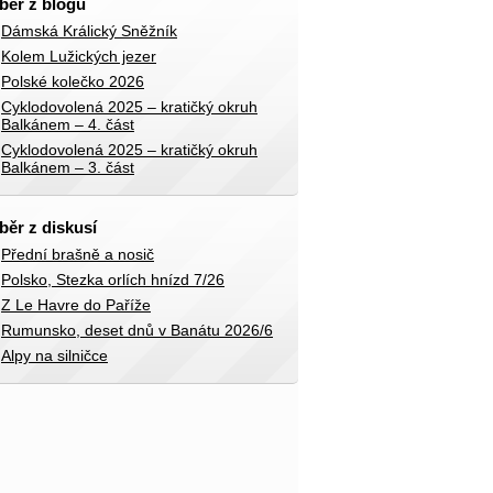
běr z blogů
Dámská Králický Sněžník
Kolem Lužických jezer
Polské kolečko 2026
Cyklodovolená 2025 – kratičký okruh
Balkánem – 4. část
Cyklodovolená 2025 – kratičký okruh
Balkánem – 3. část
běr z diskusí
Přední brašně a nosič
Polsko, Stezka orlích hnízd 7/26
Z Le Havre do Paříže
Rumunsko, deset dnů v Banátu 2026/6
Alpy na silničce