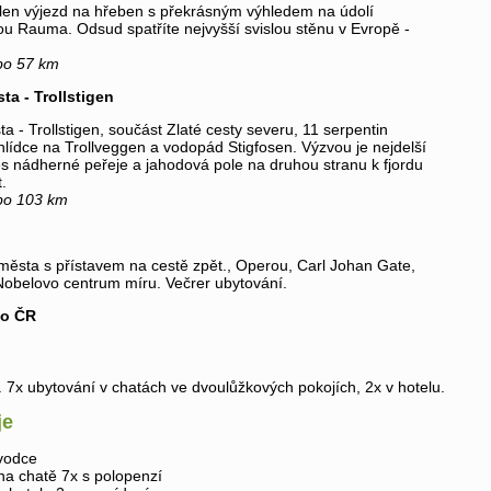
en výjezd na hřeben s překrásným výhledem na údolí
u Rauma. Odsud spatříte nejvyšší svislou stěnu v Evropě -
bo 57 km
sta - Trollstigen
sta - Trollstigen, součást Zlaté cesty severu, 11 serpentin
hlídce na Trollveggen a vodopád Stigfosen. Výzvou je nejdelší
es nádherné peřeje a jahodová pole na druhou stranu k fjordu
.
bo 103 km
 města s přístavem na cestě zpět., Operou, Carl Johan Gate,
 Nobelovo centrum míru. Večrer ubytování.
do ČR
 7x ubytování v chatách ve dvoulůžkových pokojích, 2x v hotelu.
je
vodce
na chatě 7x s polopenzí