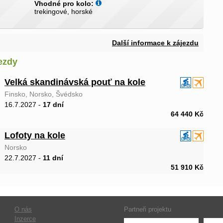
Vhodné pro kolo:
trekingové, horské
Další informace k zájezdu
ezdy
Velká skandinávská pouť na kole
Finsko, Norsko, Švédsko
16.7.2027 -
17 dní
64 440 Kč
Lofoty na kole
Norsko
22.7.2027 -
11 dní
51 910 Kč
O nás
Partneři projektu
Inzerce