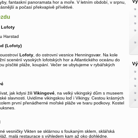
Vý
yby, fantaskní panoramata hor a moře. V letním období, v srpnu,
rásnější a počasí překvapivě přívětivé.
ezdu
a Lofoty
lu Harstad
nd (Lofoty)
souostroví
Lofoty
, do ostrovní vesnice Henningsvær. Na kole
ní scenérií vysokých lofotských hor a Atlantického oceánu do
Vý
u písčité pláže, koupání. Večer se ubytujeme v rybářských
vé
at, jak kdysi žili
Vikingové
, na velký vikingský dům s museem
ské slavnosti. Uvidíme vikingskou loď i Vikingy. Cestou krásných
kolem první přenádherné mořské pláže ve tvaru podkovy. Kostel
Buksnes.
d
né vesničky Vikten se sklárnou s foukaným sklem, sklářská
 pláž, malá restaurace s výhledem kam až oko dohlédne.