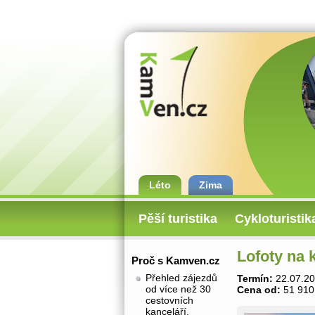
Léto
Zima
Pěší turistika
Cykloturistik
Lofoty na 
Proč s Kamven.cz
Přehled zájezdů
Termín:
22.07.20
od více než 30
Cena od:
51 910
cestovních
kanceláří.