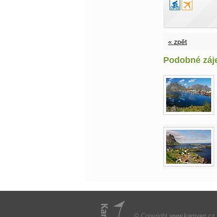
« zpět
Podobné záj
©
Copyright
www.kamven.cz