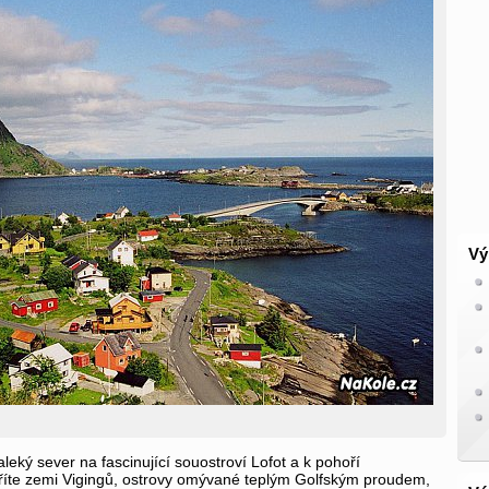
Vý
leký sever na fascinující souostroví Lofot a k pohoří
íte zemi Vigingů, ostrovy omývané teplým Golfským proudem,