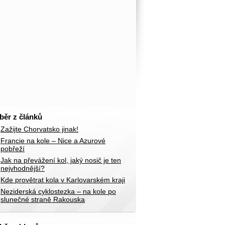
běr z článků
Zažijte Chorvatsko jinak!
Francie na kole – Nice a Azurové
pobřeží
Jak na převážení kol, jaký nosič je ten
nejvhodnější?
Kde provětrat kola v Karlovarském kraji
Neziderská cyklostezka – na kole po
slunečné straně Rakouska