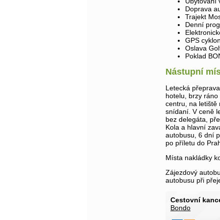
Ubytování 
Doprava a
Trajekt Mo
Denní prog
Elektronic
GPS cyklon
Oslava Gol
Poklad B
Nástupní mís
Letecká přeprava
hotelu, brzy ráno
centru, na letišt
snídaní. V ceně l
bez delegáta, pře
Kola a hlavní za
autobusu, 6 dní p
po příletu do Pra
Místa nakládky k
Zájezdový autobu
autobusu při pře
Cestovní kance
Bondo