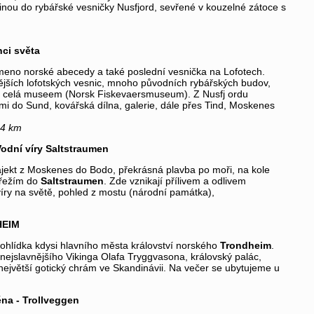
inou do rybářské vesničky Nusfjord, sevřené v kouzelné zátoce s
nci světa
smeno norské abecedy a také poslední vesnička na Lofotech.
ějších lofotských vesnic, mnoho původních rybářských budov,
ř celá museem (Norsk Fiskevaersmuseum). Z Nusfj ordu
mi do Sund, kovářská dílna, galerie, dále přes Tind, Moskenes
34 km
Vodní víry Saltstraumen
jekt z Moskenes do Bodo, překrásná plavba po moři, na kole
řežím do
Saltstraumen
. Zde vznikají přílivem a odlivem
 víry na světě, pohled z mostu (národní památka),
HEIM
rohlídka kdysi hlavního města království norského
Trondheim
.
nejslavnějšího Vikinga Olafa Tryggvasona, královský palác,
největší gotický chrám ve Skandinávii. Na večer se ubytujeme u
těna - Trollveggen