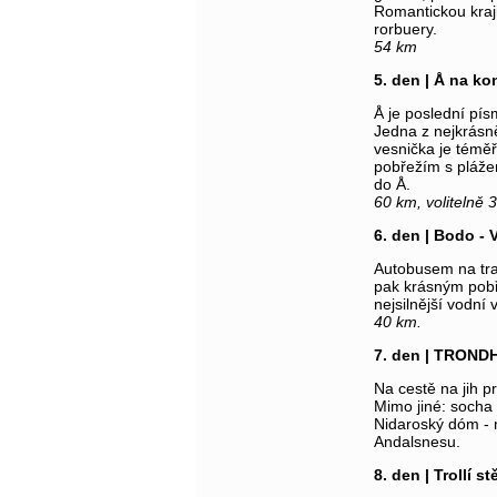
Romantickou kraj
rorbuery.
54 km
5. den | Å na ko
Å je poslední pí
Jedna z nejkrásn
vesnička je témě
pobřežím s pláže
do Å.
60 km, volitelně 
6. den | Bodo - 
Autobusem na tra
pak krásným pob
nejsilnější vodní
4
0 km.
7. den | TROND
Na cestě na jih p
Mimo jiné: socha 
Nidaroský dóm - 
Andalsnesu.
8. den | Trollí s