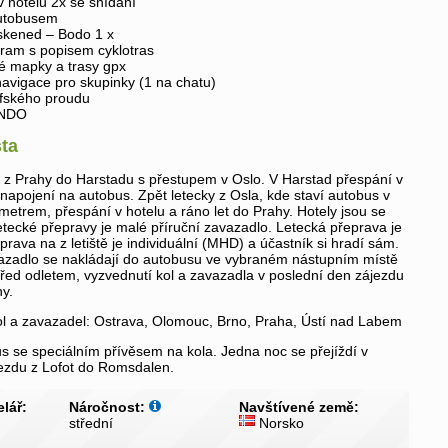
v hotelu 2x se snídaní
utobusem
skened – Bodo 1 x
ram s popisem cyklotras
ké mapky a trasy gpx
avigace pro skupinky (1 na chatu)
fského proudu
ONDO
ta
 z Prahy do Harstadu s přestupem v Oslo. V Harstad přespání v
 napojení na autobus. Zpět letecky z Osla, kde staví autobus v
ě metrem, přespání v hotelu a ráno let do Prahy. Hotely jsou se
etecké přepravy je malé příruční zavazadlo. Letecká přeprava je
prava na z letiště je individuální (MHD) a účastník si hradí sám.
vazadlo se nakládají do autobusu ve vybraném nástupním místě
řed odletem, vyzvednutí kol a zavazadla v poslední den zájezdu
hy.
ol a zavazadel: Ostrava, Olomouc, Brno, Praha, Ústí nad Labem
s se speciálním přívěsem na kola. Jedna noc se přejíždí v
jezdu z Lofot do Romsdalen.
lář:
Náročnost:
Navštívené země:
střední
Norsko