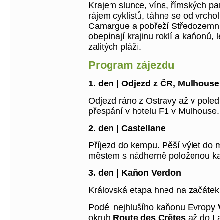
Krajem slunce, vína, římských p
rájem cyklistů, táhne se od vrchol
Camargue a pobřeží Středozemníh
obepínají krajinu roklí a kaňonů,
zalitých pláží.
Program zájezdu
1. den | Odjezd z ČR, Mulhouse
Odjezd ráno z Ostravy až v poled
přespání v hotelu F1 v Mulhouse.
2. den | Castellane
Příjezd do kempu. Pěší výlet do 
městem s nádherně položenou ka
3. den | Kaňon Verdon
Královská etapa hned na začátek
Podél nejhlušího kaňonu Evropy
okruh
Route des Crêtes
až do La