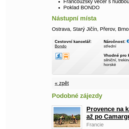
Francouzský večer s hudbou
Poklad BONDO
Nástupní místa
Ostrava, Starý Jičín, Přerov, Brn
Cestovní kancelář:
Náročnost:
Bondo
střední
Vhodné pro 
silniční, treki
horské
« zpět
Podobné zájezdy
Provence na k
až po Camarg
Francie