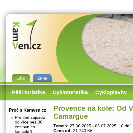
Léto
Zima
Pěší turistika
Cykloturistika
Cykloplavby
Provence na kole: Od 
Proč s Kamven.cz
Camargue
Přehled zájezdů
od více než 30
Termín:
27.06.2025 - 06.07.2025, 10 dní
cestovních
Cena od:
21 740 Kč
kanceláří.