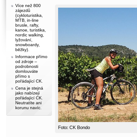
Více než 800
zájezdů
(cykloturistika,
MTB, in-line
brusle, rafty,
kanoe, turistika,
nordic walking,
lyžování,
snowboardy,
běžky).
Informace přímo
od zdroje –
podrobnosti
domlouváte
přímo s
pořádající CK.
Cena je stejná
jako nabízejí
pořádající CK.
Neutratíte ani
korunu navíc.
Foto: CK Bondo