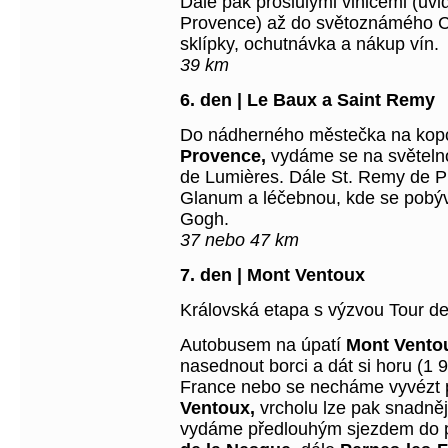
Dále pak proslulými vinicemi (uvid
Provence) až do světoznámého C
sklípky, ochutnávka a nákup vín.
39 km
6. den | Le Baux a Saint Remy
Do nádherného městečka na kopc
Provence,
vydáme se na světeln
de Lumières. Dále St. Remy de 
Glanum a léčebnou, kde se pobýv
Gogh.
37 nebo 47 km
7. den | Mont Ventoux
Královská etapa s výzvou Tour d
Autobusem na úpatí
Mont Vent
nasednout borci a dát si horu (1 
France nebo se necháme vyvézt 
Ventoux,
vrcholu lze pak snadně
vydáme
předlouhým sjezdem do