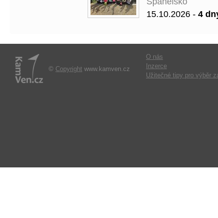
Španělsko
15.10.2026 -
4 dn
O nás
Inzerce
©
Copyright
www.kamven.cz
Užitečné tipy pro výběr z