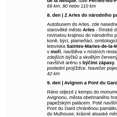
de la Nesque
, dále
Pernes-les-
69 km, 80 nebo 110 km
8. den | Z Arles do národního
Autobusem do Arles, zde nasedn
starověké město
Arles
- římské d
rovinatou krajinou do národního 
koně, býci, plameňáci, ornitologi
letoviska
Saintes-Maries-de-la-
v
moří
, navštěva v místních resta
zdejších býčků a skvělým červe
navštívit arénu s
býčími zápasy
.
poslední projížďce. Navečer poj
42 km
9. den | Avignon a Pont du Gar
Ráno odjezd z kempu do monume
Avignonu, města obehnaného hra
papežským palácem. Poté navští
Pont du Gard chráněnou památk
do Mulhouse, krásné alsaské měst