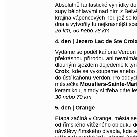
Absolutně fantastické vyhlídky do
supy bělohlavými nad ním z Belv
krajina vápencových hor, jež se k
dna a vytvořily tu nejkrásnější sc
26 km, 50 nebo 78 km
4. den | Jezero Lac de Ste Croi
Vydáme se podél kaňonu Verdon 
překrásnou přírodou ani nevnímá
dlouhým sjezdem dojedeme k ty
Croix
, kde se vykoupeme anebo 
do ústí kaňonu Verdon. Po oddy
městečka
Moustiers-Sainte-Mar
keramikou, a tady si třeba dáte l
30 nebo 70 km
5. den | Orange
Etapa začíná v Orange, města se 
od římského vítězného oblouku d
návštěvy římského divadla, kde se