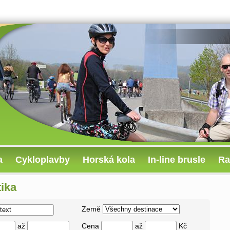
a
Cykloplavby
Horská kola
In-line brusle
Ra
tika
Země
až
Cena
až
Kč