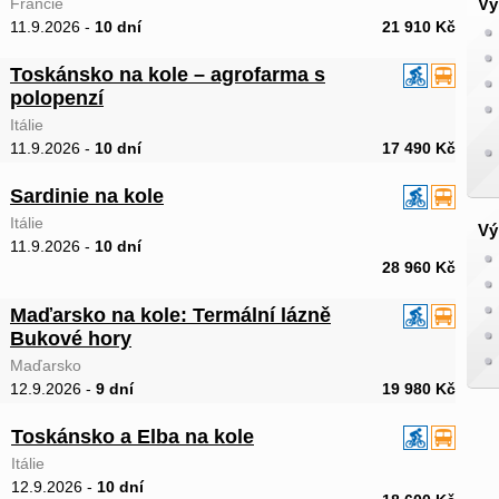
Francie
Vý
11.9.2026 -
10 dní
21 910 Kč
Toskánsko na kole – agrofarma s
polopenzí
Itálie
11.9.2026 -
10 dní
17 490 Kč
Sardinie na kole
Itálie
Vý
11.9.2026 -
10 dní
28 960 Kč
Maďarsko na kole: Termální lázně
Bukové hory
Maďarsko
12.9.2026 -
9 dní
19 980 Kč
Toskánsko a Elba na kole
Itálie
12.9.2026 -
10 dní