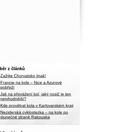
běr z článků
Zažijte Chorvatsko jinak!
Francie na kole – Nice a Azurové
pobřeží
Jak na převážení kol, jaký nosič je ten
nejvhodnější?
Kde provětrat kola v Karlovarském kraji
Neziderská cyklostezka – na kole po
slunečné straně Rakouska