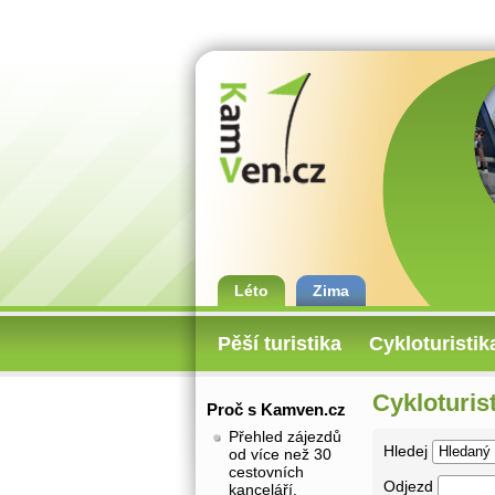
Léto
Zima
Pěší turistika
Cykloturistik
Cykloturis
Proč s Kamven.cz
Přehled zájezdů
Hledej
od více než 30
cestovních
Odjezd
kanceláří.