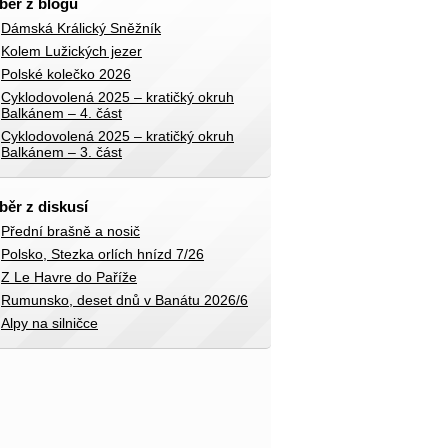
běr z blogů
Dámská Králický Sněžník
Kolem Lužických jezer
Polské kolečko 2026
Cyklodovolená 2025 – kratičký okruh
Balkánem – 4. část
Cyklodovolená 2025 – kratičký okruh
Balkánem – 3. část
běr z diskusí
Přední brašně a nosič
Polsko, Stezka orlích hnízd 7/26
Z Le Havre do Paříže
Rumunsko, deset dnů v Banátu 2026/6
Alpy na silničce