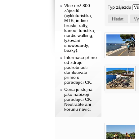
Více než 800
Typ zájezdu
zájezdů
(cykloturistika,
MTB, in-line
brusle, rafty,
kanoe, turistika,
nordic walking,
lyžování,
snowboardy,
běžky).
Informace přímo
od zdroje –
podrobnosti
domlouváte
přímo s
pořádající CK.
Cena je stejná
jako nabízejí
pořádající CK.
Neutratíte ani
korunu navíc.