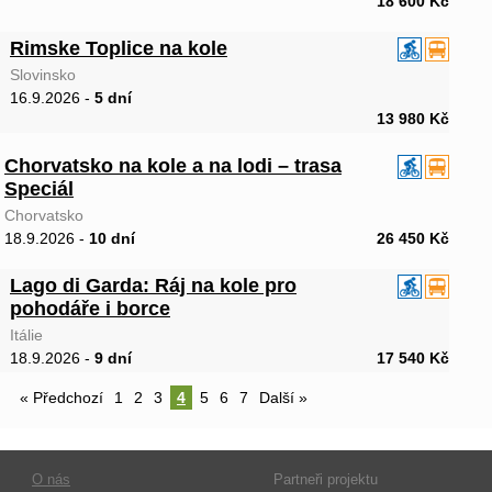
18 600 Kč
Rimske Toplice na kole
Slovinsko
16.9.2026 -
5 dní
13 980 Kč
Chorvatsko na kole a na lodi – trasa
Speciál
Chorvatsko
18.9.2026 -
10 dní
26 450 Kč
Lago di Garda: Ráj na kole pro
pohodáře i borce
Itálie
18.9.2026 -
9 dní
17 540 Kč
« Předchozí
1
2
3
4
5
6
7
Další »
O nás
Partneři projektu