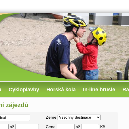
a
Cykloplavby
Horská kola
In-line brusle
Ra
í zájezdů
Země
až
Cena
až
Kč