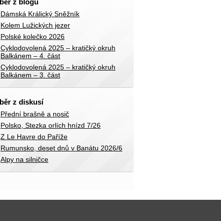
běr z blogů
Dámská Králický Sněžník
Kolem Lužických jezer
Polské kolečko 2026
Cyklodovolená 2025 – kratičký okruh
Balkánem – 4. část
Cyklodovolená 2025 – kratičký okruh
Balkánem – 3. část
běr z diskusí
Přední brašně a nosič
Polsko, Stezka orlích hnízd 7/26
Z Le Havre do Paříže
Rumunsko, deset dnů v Banátu 2026/6
Alpy na silničce