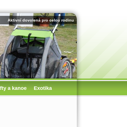
Aktivní dovolená pro celou rodinu
fty a kanoe
Exotika