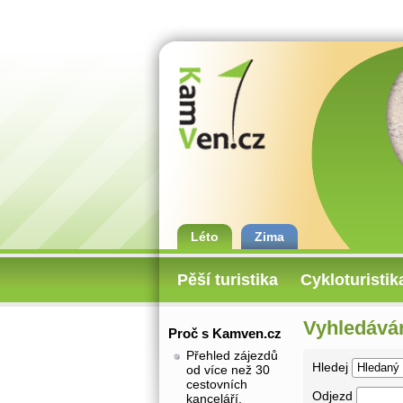
Léto
Zima
Pěší turistika
Cykloturistik
Vyhledáván
Proč s Kamven.cz
Přehled zájezdů
Hledej
od více než 30
cestovních
Odjezd
kanceláří.