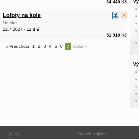
Vý
64 440 Kč
Lofoty na kole
Norsko
22.7.2027 -
11 dní
51 910 Kč
« Předchozí
1
2
3
4
5
6
7
Další »
Vý
O nás
Partneři projektu