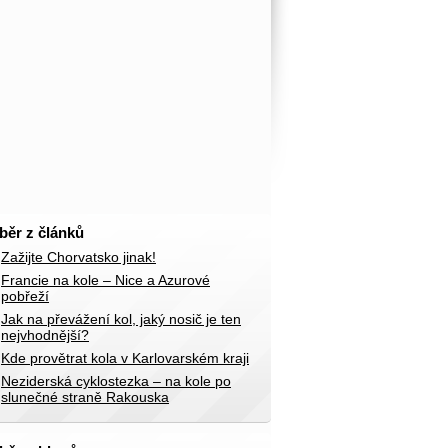
běr z článků
Zažijte Chorvatsko jinak!
Francie na kole – Nice a Azurové
pobřeží
Jak na převážení kol, jaký nosič je ten
nejvhodnější?
Kde provětrat kola v Karlovarském kraji
Neziderská cyklostezka – na kole po
slunečné straně Rakouska