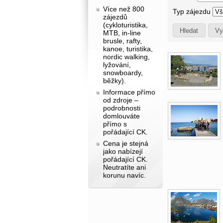
Více než 800
Typ zájezdu
zájezdů
(cykloturistika,
MTB, in-line
brusle, rafty,
kanoe, turistika,
nordic walking,
lyžování,
snowboardy,
běžky).
Informace přímo
od zdroje –
podrobnosti
domlouváte
přímo s
pořádající CK.
Cena je stejná
jako nabízejí
pořádající CK.
Neutratíte ani
korunu navíc.